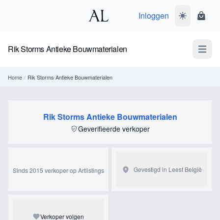
Inloggen
Wissel donk
Wink
Rik Storms Antieke Bouwmaterialen
Open m
Home
/
Rik Storms Antieke Bouwmaterialen
Rik Storms Antieke Bouwmaterialen
Geverifieerde verkoper
Gevestigd in Leest
België
Sinds 2015 verkoper op Artlistings
Verkoper volgen